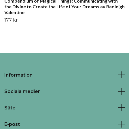
Compendium of Magical Things: Communicating with
the Divine to Create the Life of Your Dreams av Radleigh
Valentine
177 kr
Information
Sociala medier
Säte
E-post