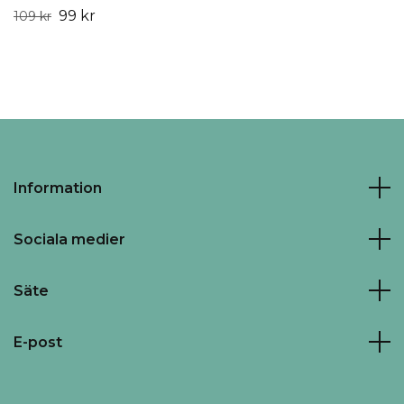
99 kr
109 kr
Information
Sociala medier
Säte
E-post