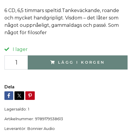
6 CD, 6,5 timmars speltid.Tankeväckande, roande
och mycket handgripligt. Visdom – det låter som
något ouppnåeligt, gammaldags och passé. Som
något för filosofer
I lager
LÄGG I KORGEN
Dela
Lagersaldo:
1
Artikelnummer:
9789179538613
Leverantör:
Bonnier Audio