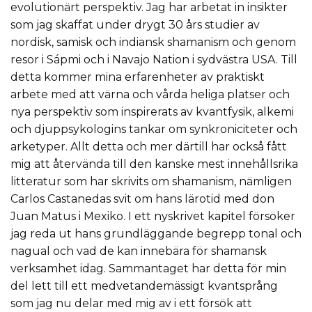
evolutionärt perspektiv. Jag har arbetat in insikter
som jag skaffat under drygt 30 års studier av
nordisk, samisk och indiansk shamanism och genom
resor i Sápmi och i Navajo Nation i sydvästra USA. Till
detta kommer mina erfarenheter av praktiskt
arbete med att värna och vårda heliga platser och
nya perspektiv som inspirerats av kvantfysik, alkemi
och djuppsykologins tankar om synkroniciteter och
arketyper. Allt detta och mer därtill har också fått
mig att återvända till den kanske mest innehållsrika
litteratur som har skrivits om shamanism, nämligen
Carlos Castanedas svit om hans lärotid med don
Juan Matus i Mexiko. I ett nyskrivet kapitel försöker
jag reda ut hans grundläggande begrepp tonal och
nagual och vad de kan innebära för shamansk
verksamhet idag. Sammantaget har detta för min
del lett till ett medvetandemässigt kvantsprång
som jag nu delar med mig av i ett försök att