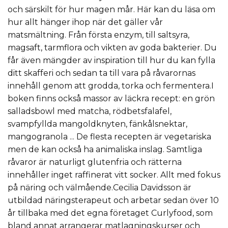
och särskilt för hur magen mår. Här kan du läsa om
hur allt hänger ihop när det gäller vår
matsmältning. Från första enzym, till saltsyra,
magsaft, tarmflora och vikten av goda bakterier. Du
får även mängder av inspiration till hur du kan fylla
ditt skafferi och sedan ta till vara på råvarornas
innehåll genom att grodda, torka och fermentera.I
boken finns också massor av läckra recept: en grön
salladsbowl med matcha, rödbetsfalafel,
svampfyllda mangoldknyten, fänkålsnektar,
mangogranola ... De flesta recepten är vegetariska
men de kan också ha animaliska inslag. Samtliga
råvaror är naturligt glutenfria och rätterna
innehåller inget raffinerat vitt socker. Allt med fokus
på näring och välmående.Cecilia Davidsson är
utbildad näringsterapeut och arbetar sedan över 10
år tillbaka med det egna företaget Curlyfood, som
bland annat arrangerar matlagningskurser och