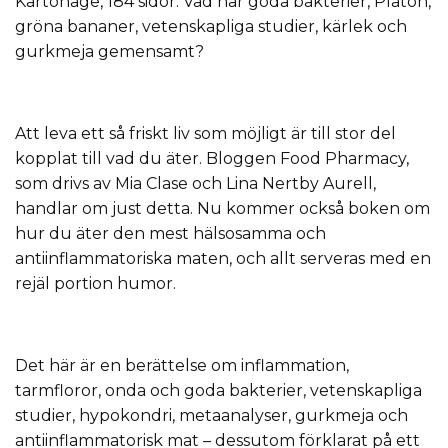
Kartonage, 184 sidor. Vad har goda bakterier, Platon,
gröna bananer, vetenskapliga studier, kärlek och
gurkmeja gemensamt?
Att leva ett så friskt liv som möjligt är till stor del
kopplat till vad du äter. Bloggen Food Pharmacy,
som drivs av Mia Clase och Lina Nertby Aurell,
handlar om just detta. Nu kommer också boken om
hur du äter den mest hälsosamma och
antiinflammatoriska maten, och allt serveras med en
rejäl portion humor.
Det här är en berättelse om inflammation,
tarmfloror, onda och goda bakterier, vetenskapliga
studier, hypokondri, metaanalyser, gurkmeja och
antiinflammatorisk mat – dessutom förklarat på ett