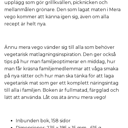
upplägg som gör grillkvällen, picknicken och
mellanmålen grönare. Den som lagat maten i Mera
vego kommer att känna igen sig, även om alla
recept är helt nya.
Ännu mera vego vänder sig till alla som behöver
vegetarisk matlagningsinspiration. Den ger också
tips på hur man familjeoptimerar en middag, hur
man får kräsna familjemedlemmar att våga smaka
på nya rätter och hur man ska tänka för att laga
vegetarisk mat som ger ett komplett näringsintag
till alla i familjen. Boken är fullmatad, färgglad och
lätt att använda. Låt oss äta ännu mera vego!
Inbunden bok, 158 sidor
Dimensioner: 235 x 195 x 15 mm - 615 g